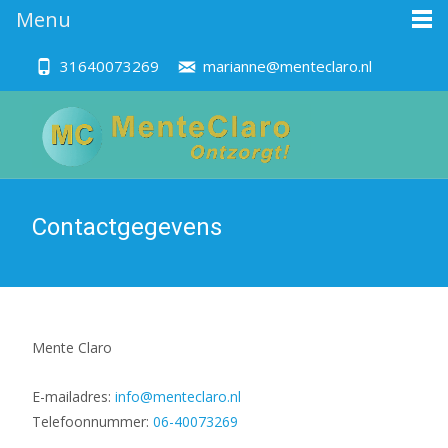
Menu
31640073269
marianne@menteclaro.nl
Contactgegevens
Mente Claro
E-mailadres:
info@menteclaro.nl
Telefoonnummer:
06-40073269