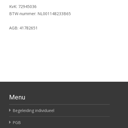
KvK: 72945036
BTW-nummer: NL001148233B65
AGB: 41782651
Menu
Begeleiding individueel
PGB